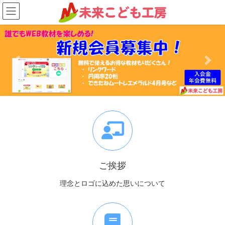
コ
ナ
ン
ビ
テ
ゲ
ン
ー
ツ
シ
へ
ョ
Previous
Next
ス
ン
キ
に
ッ
移
プ
動
ご挨拶
理念とロゴに込めた思いについて