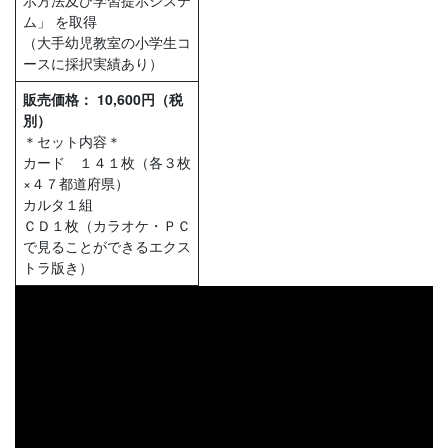
示方法及び学習提示システ
ム」 を取得
（大手幼児教室の小学生コ
ースに採択実績あり）
販売価格： 10,600円（税
別）
＊セット内容＊
カード １４１枚（各３枚
×４７都道府県）
カルタ１組
ＣＤ１枚（カラオケ・ＰＣ
で見ることができるエクス
トラ版き）