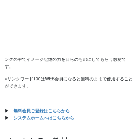
て記憶する力
円周率500桁記憶
を鍛えるため
の教材です。
記憶法には
様々コツがあります。
未来こども工房では、1～100までをイメージとごろ合わせで覚え
て、そのイメージをベースに様々なことを覚える力を養います。
円周率500桁を覚えることが目的ではなく、500桁というトレーニ
ングの中でイメージ記憶の力を自らのものにしてもらう教材で
す。
※リンクワード100はWEB会員になると無料のままで使用すること
ができます。
▶
無料会員ご登録はこちらから
▶
システムホームへはこちらから