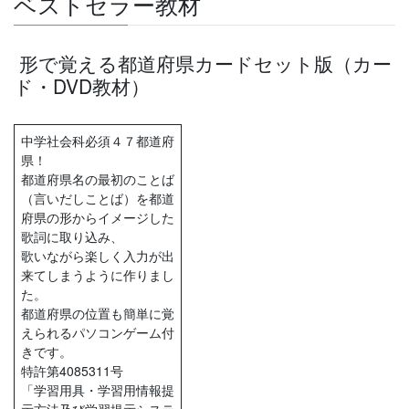
ベストセラー教材
形で覚える都道府県カードセット版（カー
ド・DVD教材）
中学社会科必須４７都道府
県！
都道府県名の最初のことば
（言いだしことば）を都道
府県の形からイメージした
歌詞に取り込み、
歌いながら楽しく入力が出
来てしまうように作りまし
た。
都道府県の位置も簡単に覚
えられるパソコンゲーム付
きです。
特許第4085311号
「学習用具・学習用情報提