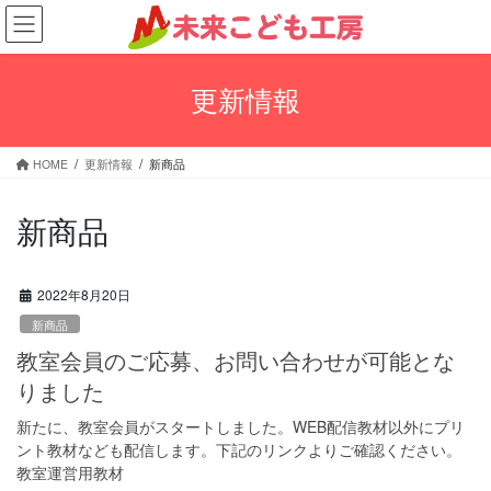
コ
ナ
ン
ビ
テ
ゲ
ン
ー
更新情報
ツ
シ
へ
ョ
ス
ン
HOME
更新情報
新商品
キ
に
ッ
移
プ
動
新商品
2022年8月20日
新商品
教室会員のご応募、お問い合わせが可能とな
りました
新たに、教室会員がスタートしました。WEB配信教材以外にプリ
ント教材なども配信します。下記のリンクよりご確認ください。
教室運営用教材